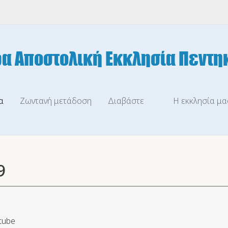
α
Ζωντανή μετάδοση
Διαβάστε
Η εκκλησία μα
9
tube