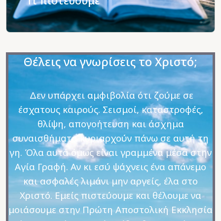
Τι πιστεύουμε
Θέλεις να γνωρίσεις το Χριστό;
Δεν υπάρχει αμφιβολία ότι ζούμε σε
έσχατους καιρούς. Σεισμοί, καταστροφές,
θλίψη, απογοήτευση και άσχημα
συναισθήματα κυριαρχούν πάνω σε αυτή τη
γη. Όλα αυτά όμως είναι γραμμένα μέσα στην
Αγία Γραφή. Αν κι εσύ ψάχνεις ένα απάνεμο
και ασφαλές λιμάνι μην αργείς, έλα στο
Χριστό. Εμείς πιστεύουμε και θέλουμε να
μοιάσουμε στην Πρώτη Αποστολική Εκκλησία