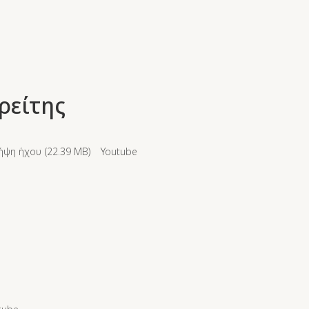
ρείτης
ήψη ήχου (
22.39 MB
)
Youtube