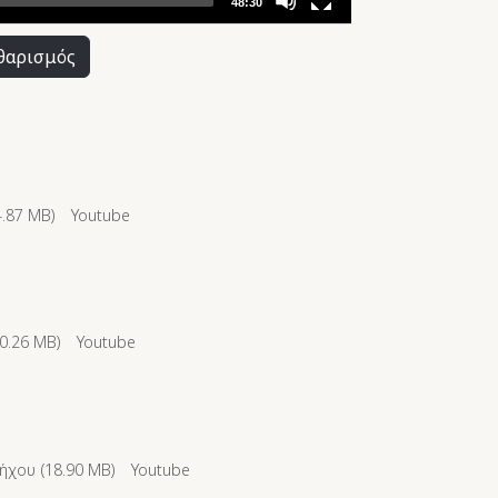
48:30
θαρισμός
4.87 MB
)
Youtube
0.26 MB
)
Youtube
ήχου (
18.90 MB
)
Youtube