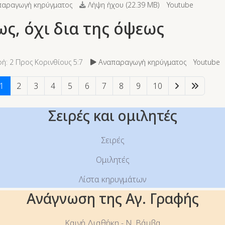
αραγωγή κηρύγματος
Λήψη ήχου (
22.39 MB
)
Youtube
ως, όχι δια της όψεως
ή: 2 Προς Κορινθίους 5:7
Αναπαραγωγή κηρύγματος
Youtube
1
2
3
4
5
6
7
8
9
10
Σειρές και ομιλητές
Σειρές
Ομιλητές
Λίστα κηρυγμάτων
Ανάγνωση της Αγ. Γραφής
Καινή Διαθήκη - Ν. Βάμβα