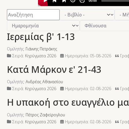
15
15
00:00
Φίλτρο
- Βιβλίο -
- Μήνας -
- Έτος -
- Επιλέξτε Ταξινόμηση -
- Επιλέξτε Κατεύθυνση -
Ιερεμίας β' 1-13
Ομιλητής:
Γιάννης Πετράκης
Σειρά:
Κηρύγματα 2026
Ημερομηνία: 05-08-2026
Γραφή
Κατά Μάρκον ε' 21-43
Ομιλητής:
Ανδρέας Αθανασίου
Σειρά:
Κηρύγματα 2026
Ημερομηνία: 02-08-2026
Γραφ
Η υπακοή στο ευαγγέλιο μα
Ομιλητής:
Πέτρος Ζαφείρογλου
Σειρά:
Κηρύγματα 2026
Ημερομηνία: 02-08-2026
Γραφ