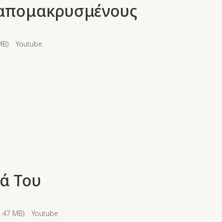
ς απομακρυσμένους
MB
)
Youtube
μά Του
1.47 MB
)
Youtube