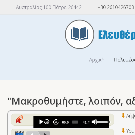
Αυστραλίας 100 Πάτρα 26442
+30 2610426700
Αρχική
Πολυμέσ
"Μακροθυμήστε, λοιπόν, αδ
Λήψ
Audio
Use
15
15
00:00
41:47
Player
Up/Down
You
Arrow