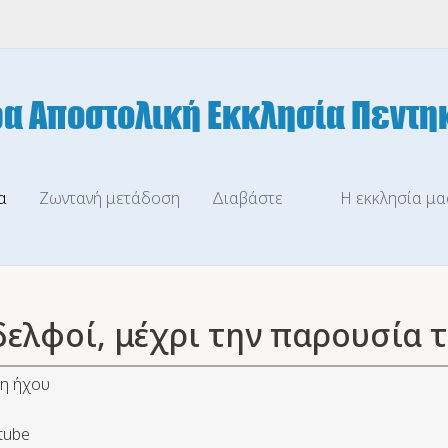
α
Ζωντανή μετάδοση
Διαβάστε
Η εκκλησία μα
ελφοί, μέχρι την παρουσία τ
η ήχου
tube