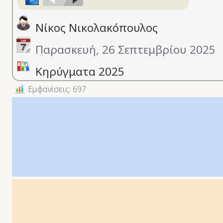
keys
to
Νίκος Νικολακόπουλος
increase
or
Παρασκευή, 26 Σεπτεμβρίου 2025
decrease
Κηρύγματα 2025
volume.
Εμφανίσεις: 697