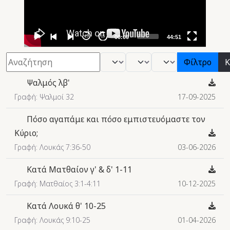
15
15
00:00
44:51
Φίλτρο
- Βιβλίο -
- Μήνας -
- Έτος -
Φίλτρο
Κ
Ψαλμός λβ'
Γραφή: Ψαλμοί 32
17-09-2025
Πόσο αγαπάμε και πόσο εμπιστευόμαστε τον
Κύριο;
Γραφή: Λουκάς 7:36-50
03-06-2026
Κατά Ματθαίον γ' & δ' 1-11
Γραφή: Ματθαίος 3:1-4:11
10-12-2025
Κατά Λουκά θ' 10-25
Γραφή: Λουκάς 9:10-25
01-04-2026