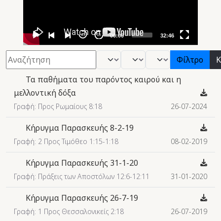
15
15
00:00
32:46
Φίλτρο
- Βιβλίο -
- Μήνας -
- Έτος -
Φίλτρο
Κ
Τα παθήματα του παρόντος καιρού και η
μελλοντική δόξα
Γραφή: Προς Ρωμαίους 8:18
26-07-2024
Κήρυγμα Παρασκευής 8-2-19
Γραφή: 2 Προς Τιμόθεο 1:15-1:18
08-02-2019
Κήρυγμα Παρασκευής 31-1-20
Γραφή: Πράξεις των Αποστόλων 12:6-12:11
31-01-2020
Κήρυγμα Παρασκευής 26-7-19
Γραφή: 1 Προς Θεσσαλονικείς 2:18
26-07-2019