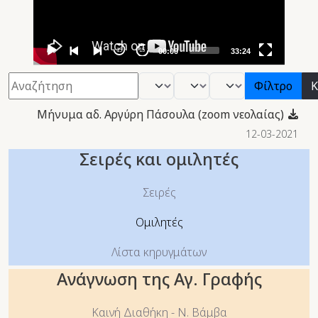
15
15
00:00
33:24
Φίλτρο
- Βιβλίο -
- Μήνας -
- Έτος -
Φίλτρο
Κ
Μήνυμα αδ. Αργύρη Πάσουλα (zoom νεολαίας)
12-03-2021
Σειρές και ομιλητές
Σειρές
Ομιλητές
Λίστα κηρυγμάτων
Ανάγνωση της Αγ. Γραφής
Καινή Διαθήκη - Ν. Βάμβα